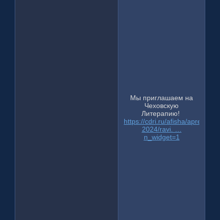
Мы приглашаем на
Чеховскую
Литерапию!
https://cdri.ru/afisha/aprel-
2024/ravi. …
n_widget=1