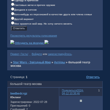
Одежду и причёски
Световые мечи и прочее оружие
Джедаев и ситхов
Кого-нибудь из персонажей в качестве друга или члена семьи
Другой вариант
Мне нравится мой мир. Не хочу ничего менять
Посмотреть результаты голосования
Обсудить на форуме
Привет, Гость!
Войдите
или
зарегистрируйтесь
.
»
Star Wars - Звёздный Мир
»
Актёры
»
большой театр
москва
Страница:
1
Ответить
большой театр москва
Поделиться
2024-
1
bwdbedcrgz
04-12 10:38:46
Юнлинг
Зарегистрирован
: 2022-07-28
Приглашений:
0
Сообщений:
2