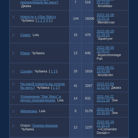
принадлежали бы расе?
7
516
07:27:07
Джава
Arnottdao
2022-10-08
Новости о «Star Wars»
144
18206
10:20:11
Чубакка
[
1
2
3
4
5
]
Blenderxao
2022-09-29
Сюжет
Leia
15
470
21:29:15
Squierywr
2022-08-05
10:05:37
Юмор
Чубакка
13
646
Aspectmontage
Pah
2022-08-01
Cosplay
Чубакка
[
1
2
]
33
1816
19:42:49
Arnottcdm
На какой планете вы хотели
2015-07-04
41
3267
бы жить?
Чубакка
[
1
2
]
11:52:43
Джава
Упоминание "Star Wars" в
2011-04-22
14
832
других произведениях
Leia
20:21:18
Эни
2011-04-19
Афоризмы
Leia
9
5179
20:35:55
Эни
2010-02-16
Опрос:
Оценка фильма
21:55:19
12
1237
Чубакка
<<Comandor
Denial>>