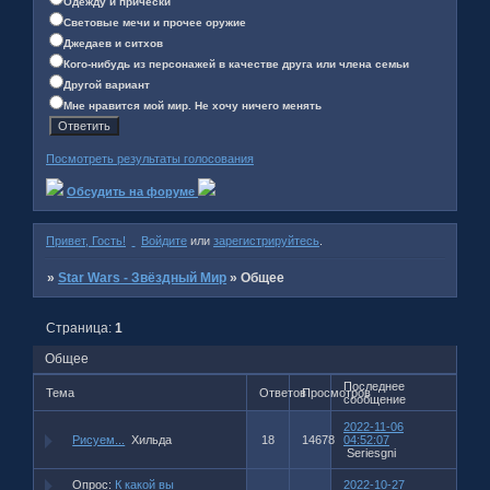
Одежду и причёски
Световые мечи и прочее оружие
Джедаев и ситхов
Кого-нибудь из персонажей в качестве друга или члена семьи
Другой вариант
Мне нравится мой мир. Не хочу ничего менять
Посмотреть результаты голосования
Обсудить на форуме
Привет, Гость!
Войдите
или
зарегистрируйтесь
.
»
Star Wars - Звёздный Мир
»
Общее
Страница:
1
Общее
Последнее
Тема
Ответов
Просмотров
сообщение
2022-11-06
Рисуем...
Хильда
18
14678
04:52:07
Seriesgni
Опрос:
К какой вы
2022-10-27