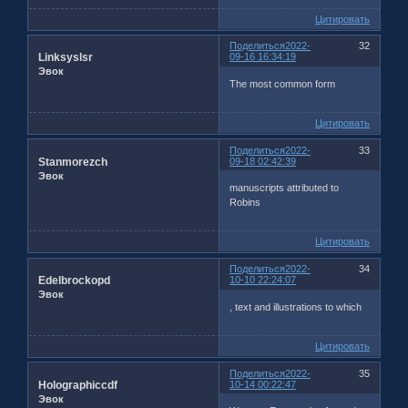
Цитировать
Поделиться
2022-
32
Linksyslsr
09-16 16:34:19
Эвок
The most common form
Цитировать
Поделиться
2022-
33
Stanmorezch
09-18 02:42:39
Эвок
manuscripts attributed to
Robins
Цитировать
Поделиться
2022-
34
Edelbrockopd
10-10 22:24:07
Эвок
, text and illustrations to which
Цитировать
Поделиться
2022-
35
Holographiccdf
10-14 00:22:47
Эвок