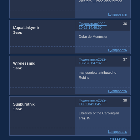
Western Europe also formed
Цитировать
Поделиться
2022-
36
iAquaLinkymb
10-18 14:46:30
Эвок
Duke de Montosier
Цитировать
Поделиться
2022-
37
Wirelessnng
10-26 01:47:02
Эвок
manuscripts attributed to
Robins
Цитировать
Поделиться
2022-
38
Sunbursthik
11-02 04:11:45
Эвок
Libraries of the Carolingian
era). IN
Цитировать
Ответить