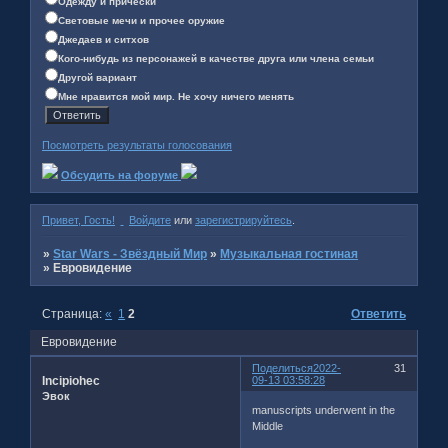
Одежду и причёски
Световые мечи и прочее оружие
Джедаев и ситхов
Кого-нибудь из персонажей в качестве друга или члена семьи
Другой вариант
Мне нравится мой мир. Не хочу ничего менять
Посмотреть результаты голосования
Обсудить на форуме
Привет, Гость!
Войдите
или
зарегистрируйтесь
.
»
Star Wars - Звёздный Мир
»
Музыкальная гостиная
»
Евровидение
Страница:
«
1
2
Ответить
Евровидение
Поделиться
2022-
31
Incipiohec
09-13 03:58:28
Эвок
manuscripts underwent in the
Middle