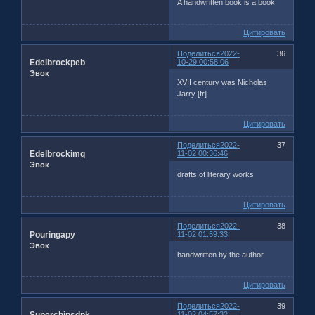
A handwritten book is a book
Цитировать
Поделиться
2022-
36
Edelbrockpeb
10-29 00:58:06
Эвок
XVII century was Nicholas
Jarry [fr].
Цитировать
Поделиться
2022-
37
Edelbrockimq
11-02 00:36:46
Эвок
drafts of literary works
Цитировать
Поделиться
2022-
38
Pouringapy
11-02 01:59:33
Эвок
handwritten by the author.
Цитировать
Поделиться
2022-
39
11-02 04:57:32