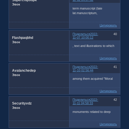
Superchipsdpk
Эвок
term manuscript (late
lat.manuscriptum,
Цитировать
Поделиться
2022-
40
Flashpaqbhd
11-07 10:00:12
Эвок
, text and illustrations to which
Цитировать
Поделиться
2022-
41
Avalanchedep
11-10 02:56:44
Эвок
among them acquired "Moral
Цитировать
Поделиться
2022-
42
Securityvdz
11-11 04:58:33
Эвок
monuments related to deep
Цитировать