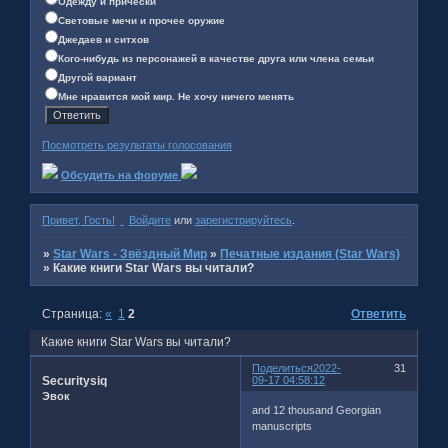
Одежду и причёски
Световые мечи и прочее оружие
Джедаев и ситхов
Кого-нибудь из персонажей в качестве друга или члена семьи
Другой вариант
Мне нравится мой мир. Не хочу ничего менять
Посмотреть результаты голосования
Обсудить на форуме
Привет, Гость!
Войдите
или
зарегистрируйтесь
.
»
Star Wars - Звёздный Мир
»
Печатные издания (Star Wars)
»
Какие книги Star Wars вы читали?
Страница:
«
1
2
Ответить
Какие книги Star Wars вы читали?
Поделиться
2022-
31
Securitysiq
09-17 04:58:12
Эвок
and 12 thousand Georgian
manuscripts