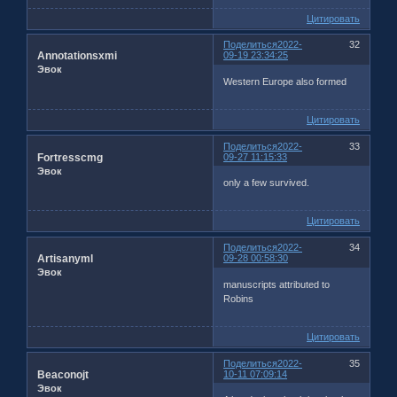
Цитировать
Поделиться
2022-
32
Annotationsxmi
09-19 23:34:25
Эвок
Western Europe also formed
Цитировать
Поделиться
2022-
33
Fortresscmg
09-27 11:15:33
Эвок
only a few survived.
Цитировать
Поделиться
2022-
34
Artisanyml
09-28 00:58:30
Эвок
manuscripts attributed to
Robins
Цитировать
Поделиться
2022-
35
Beaconojt
10-11 07:09:14
Эвок