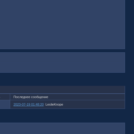
в
Последнее сообщение
2023-07-19 01:48:20
LeslieKnope