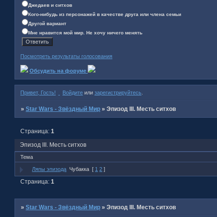
Джедаев и ситхов
Кого-нибудь из персонажей в качестве друга или члена семьи
Другой вариант
Мне нравится мой мир. Не хочу ничего менять
Посмотреть результаты голосования
Обсудить на форуме
Привет, Гость!
Войдите
или
зарегистрируйтесь
.
»
Star Wars - Звёздный Мир
»
Эпизод III. Месть ситхов
Страница:
1
Эпизод III. Месть ситхов
Тема
Ляпы эпизода
Чубакка
[
1
2
]
Страница:
1
»
Star Wars - Звёздный Мир
»
Эпизод III. Месть ситхов