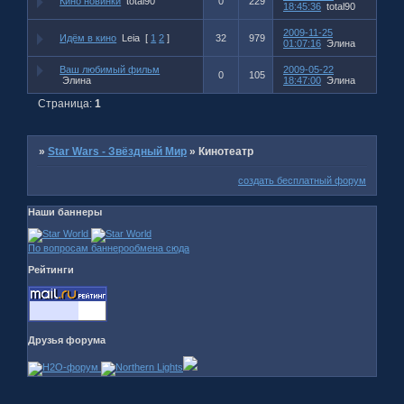
Кино новинки
total90
0
229
18:45:36
total90
2009-11-25
Идём в кино
Leia
[
1
2
]
32
979
01:07:16
Элина
Ваш любимый фильм
2009-05-22
0
105
Элина
18:47:00
Элина
Страница:
1
»
Star Wars - Звёздный Мир
»
Кинотеатр
создать бесплатный форум
Наши баннеры
По вопросам баннерообмена сюда
Рейтинги
Друзья форума