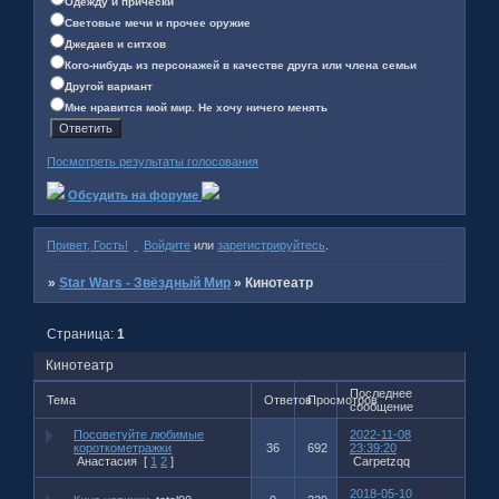
Одежду и причёски
Световые мечи и прочее оружие
Джедаев и ситхов
Кого-нибудь из персонажей в качестве друга или члена семьи
Другой вариант
Мне нравится мой мир. Не хочу ничего менять
Посмотреть результаты голосования
Обсудить на форуме
Привет, Гость!
Войдите
или
зарегистрируйтесь
.
»
Star Wars - Звёздный Мир
»
Кинотеатр
Страница:
1
Кинотеатр
Последнее
Тема
Ответов
Просмотров
сообщение
Посоветуйте любимые
2022-11-08
короткометражки
36
692
23:39:20
Анастаcия
[
1
2
]
Carpetzqq
2018-05-10