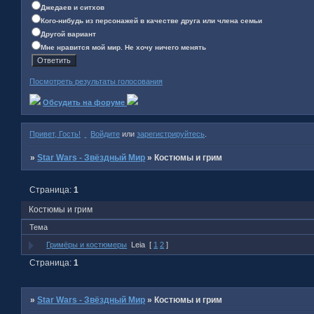
Джедаев и ситхов
Кого-нибудь из персонажей в качестве друга или члена семьи
Другой вариант
Мне нравится мой мир. Не хочу ничего менять
Посмотреть результаты голосования
Обсудить на форуме
Привет, Гость!
Войдите
или
зарегистрируйтесь
.
»
Star Wars - Звёздный Мир
»
Костюмы и грим
Страница:
1
Костюмы и грим
Тема
Гримёры и костюмеры
Leia
[
1
2
]
Страница:
1
»
Star Wars - Звёздный Мир
»
Костюмы и грим