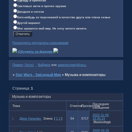
Одежду и причёски
Световые мечи и прочее оружие
Джедаев и ситхов
Кого-нибудь из персонажей в качестве друга или члена семьи
Другой вариант
Мне нравится мой мир. Не хочу ничего менять
Посмотреть результаты голосования
Обсудить на форуме
Привет, Гость!
Войдите
или
зарегистрируйтесь
.
»
Star Wars - Звёздный Мир
»
Музыка и композиторы
Страница:
1
Музыка и композиторы
Последнее
Тема
Ответов
Просмотров
сообщение
2022-11-05
Джон Уильямс
Элина
[
1
2
]
54
5717
19:35:14
Bluetoothjqb
2009-04-25