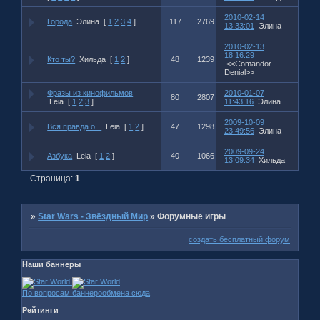
2010-02-14
Города
Элина
[
1
2
3
4
]
117
2769
13:33:01
Элина
2010-02-13
18:16:29
Кто ты?
Хильда
[
1
2
]
48
1239
<<Comandor
Denial>>
Фразы из кинофильмов
2010-01-07
80
2807
Leia
[
1
2
3
]
11:43:16
Элина
2009-10-09
Вся правда о...
Leia
[
1
2
]
47
1298
23:49:56
Элина
2009-09-24
Азбука
Leia
[
1
2
]
40
1066
13:09:34
Хильда
Страница:
1
»
Star Wars - Звёздный Мир
»
Форумные игры
создать бесплатный форум
Наши баннеры
По вопросам баннерообмена сюда
Рейтинги