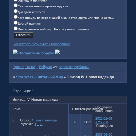
Одежду и причёски
Световые мечи и прочее оружие
Джедаев и ситхов
Кого-нибудь из персонажей в качестве друга или члена семьи
Другой вариант
Мне нравится мой мир. Не хочу ничего менять
Посмотреть результаты голосования
Обсудить на форуме
Привет, Гость!
Войдите
или
зарегистрируйтесь
.
»
Star Wars - Звёздный Мир
»
Эпизод IV. Новая надежда
Страница:
1
Эпизод IV. Новая надежда
Последнее
Тема
Ответов
Просмотров
сообщение
2022-11-08
Опрос:
Оценка эпизода
38
1422
17:55:58
Чубакка
[
1
2
]
Pouringbze
2007-09-30