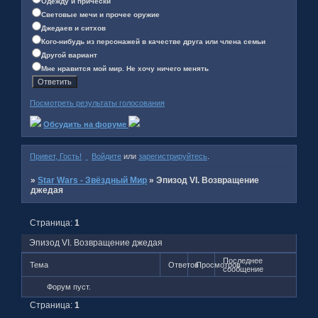
Одежду и причёски
Световые мечи и прочее оружие
Джедаев и ситхов
Кого-нибудь из персонажей в качестве друга или члена семьи
Другой вариант
Мне нравится мой мир. Не хочу ничего менять
Посмотреть результаты голосования
Обсудить на форуме
Привет, Гость!
Войдите
или
зарегистрируйтесь
.
»
Star Wars - Звёздный Мир
»
Эпизод VI. Возвращение
джедая
Страница:
1
Эпизод VI. Возвращение джедая
Последнее
Тема
Ответов
Просмотров
сообщение
Форум пуст.
Страница:
1